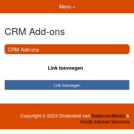
Menu +
CRM Add-ons
CRM Add-ons
Link toevoegen
Link toevoegen
Copyright © 2023 Onderdeel van
BaakmanMedia
&
Vrolijk Internet Services