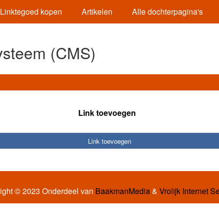
Linktegoed kopen
Artikelen
Alle dochterpagina's
ysteem (CMS)
Link toevoegen
Link toevoegen
ight © 2023 Onderdeel van
BaakmanMedia
&
Vrolijk Internet S