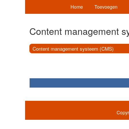
Home
Toevoegen
Content management s
Content management systeem (CMS)
Copyr